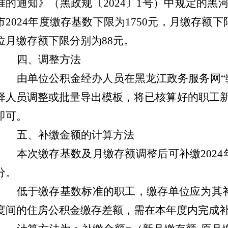
准的通知》（黑政规〔
2024
〕
1
号）中规定
的黑
市
202
4
年度缴存基数下限为
1750
元，月缴存额下
位月缴存额下限分别为
88
元。
四、调整方法
由单位公积金经办人员在黑龙江政务服务网
择人员调整或批量导出
模板
，将已核算好的职工
即可。
五、补缴金额的计算方法
本次缴存基数及月缴存额调整后可补缴
202
4
分。
低于缴存基数标准的职工
，
缴存单位应为
其
度间的住房公积金缴存差额，需在本年度内完成