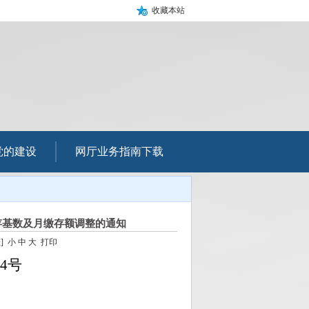
收藏本站
党的建设
网厅业务指南下载
存基数及月缴存额调整的通知
]
小
中
大
打印
4
号