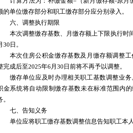
计算方法为：补缴金额
=
（新月缴存额
-
原月
额的单位缴存部分和职工缴存部分应分别录入。
六
、调整执行期限
本次调整缴存基数、月缴存额上下限执行时
月
30
日。
本次住房公积金缴存基数及月缴存额调整工
整完成后至
202
5
年
6
月
30
日前将不再予以调整。
缴存单位应及时办理相关职工基数调整业务
积金系统将自动限制缴存基数未在标准范围内的
务。
七、告知义务
单位应将职工缴存基数调整信息告知职工本