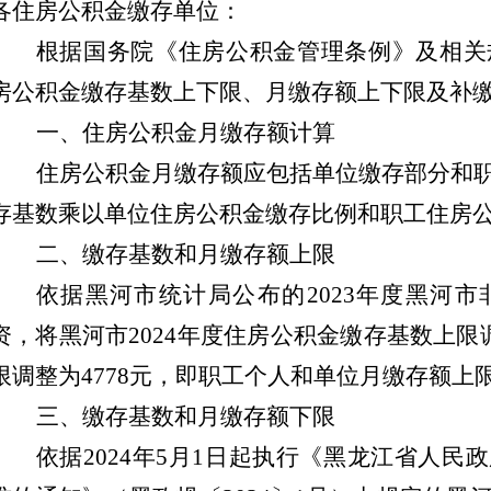
各住房公积金缴存单位：
根据国务院《住房公积金管理条例》及相关
房公积金缴存基数上下限、月缴存额上下限及补
一、住房公积金月缴存额计算
住房公积金月缴存额应包括单位缴存部分和
存基数乘以单位住房公积金缴存比例和职工住房
二、缴存基数和月缴存额上限
依据黑河市统计局公布的
202
3
年度黑河市
资，将黑河市
202
4
年度住房公积金缴存基数上限
限调整为
4778
元，即职工个人和单位月缴存额上
三、缴存基数和月缴存额下限
依据
2024
年
5
月
1
日起
执行
《黑龙江省人民政