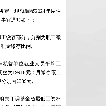
规定，现就调整
202
4
年度住
缴事宜通知如下：
职工缴存部分，分别为职工缴
公积金缴存比例。
非私营单位就业人员平均工
调整为
19916
元
；
月缴存额上
限分别为
2389
元。
府关于调整全省最低工资标