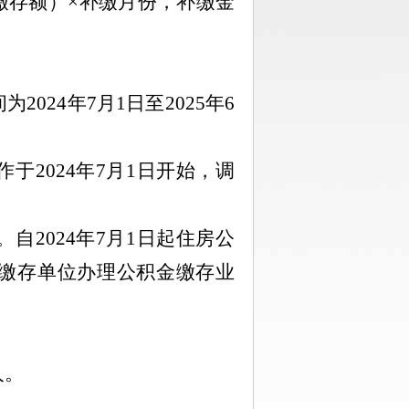
缴存额）×补缴月份，补缴金
间为
202
4
年
7
月
1
日至
202
5
年
6
作于
202
4
年
7
月
1
日开始，调
。自
2024
年
7
月
1
日起住房公
缴存单位办理公积金缴存业
人。