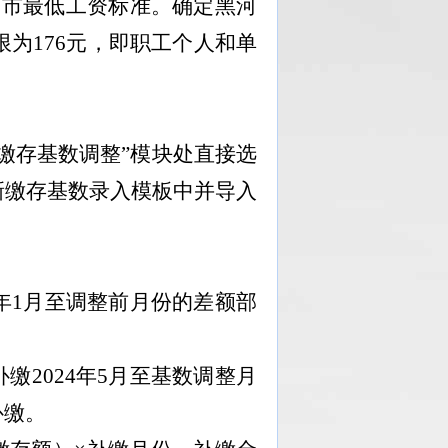
河市最低工资标准
。确定黑河
限为
176
元，即职工个人和单
“缴存基数调整”模块处直接选
新缴存基数录入
模板中
并导入
年
1
月至调整前月份的差额部
补缴
2024
年
5
月至基数调整月
补缴。